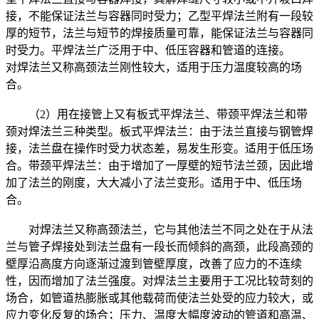
接，不能保证法兰与容器同时受力；乙型平焊法兰附有一段较
厚的短节，法兰与短节的焊接质量可靠，能保证法兰与容器同
时受力。平焊法兰广泛用于中、低压容器和管道的连接。
对焊法兰又称高颈法兰刚性较大，适用于压力温度较高的场
合。
（2）用在接管上又有板式平焊法兰、带颈平焊法兰和带
颈对焊法兰三种类型。板式平焊法兰：由于法兰直接与钢管焊
接，法兰盘在操作时受力状态差，易发生形变。适用于低压场
合。带颈平焊法兰：由于增加了一厚壁的短节法兰颈，因此增
加了法兰的刚度，大大减小了法兰变形。适用于中、低压场
合。
对焊法兰又称高颈法兰，它与其他法兰不同之处在于从法
兰与管子焊接处到法兰盘有一段长而倾斜的高颈，此段高颈的
壁厚沿高度方向逐渐过渡到管壁厚度，改善了应力的不连续
性，因而增加了法兰强度。对焊法兰主要用于工况比较苛刻的
场合，如管道热膨胀或其他载荷而使法兰处受的应力较大，或
应力变化反复的场合；压力、温度大幅度波动的管道和高温、