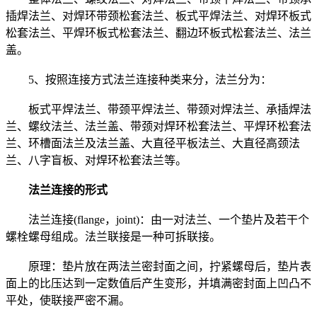
插焊法兰、对焊环带颈松套法兰、板式平焊法兰、对焊环板式
松套法兰、平焊环板式松套法兰、翻边环板式松套法兰、法兰
盖。
5、按照连接方式法兰连接种类来分，法兰分为：
板式平焊法兰、带颈平焊法兰、带颈对焊法兰、承插焊法
兰、螺纹法兰、法兰盖、带颈对焊环松套法兰、平焊环松套法
兰、环槽面法兰及法兰盖、大直径平板法兰、大直径高颈法
兰、八字盲板、对焊环松套法兰等。
法兰连接的形式
法兰连接(flange，joint)：由一对法兰、一个垫片及若干个
螺栓螺母组成。法兰联接是一种可拆联接。
原理：垫片放在两法兰密封面之间，拧紧螺母后，垫片表
面上的比压达到一定数值后产生变形，并填满密封面上凹凸不
平处，使联接严密不漏。