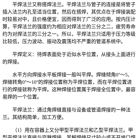
平焊法兰又称搭焊法兰。平焊法兰与管子的连接是将管子
插入法兰内孔至适当位置，然后在搭焊，其优点在于焊接装配
时较易对中，且价格便宜，因而得到了广泛的应用。按内压计
算，平焊法兰的强度约为相应对焊法兰的三分之二，疲劳寿命
约为对焊法兰的三分之一。所以，平焊法兰只适用于压力等级
比较低，压力波动、振动及震荡均不严重的管道系统中。
平焊定义：待焊表面处于近似水平位置，从接头上面进行
的焊接。
水平方向焊接水平板焊接一般叫平焊。焊缝倾角0°～5、
焊缝转角0°～10°的焊接位置称为平焊位置，而在平焊位置进
行的焊接就称为平焊。这种焊接位置属于焊接全位置中，最容
易焊的一个位置。
平焊法兰：通过角焊缝直接与设备或管道焊接的一种法
兰。其结构简单，加工方便。
（1）用在容器上又分甲型平焊法兰和乙型平焊法兰。甲
型平焊法兰直接与容器焊接，其解焊缝尺寸较小或不开坡口焊