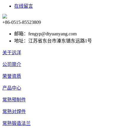
在线留言
+86-0515-85523809
邮箱：fengyp@dtyuanyang.com
地址：江苏省东台市溱东镇东远路1号
关于远洋
公司简介
荣誉资质
产品中心
常熟预制件
常熟对焊件
常熟锻造法兰